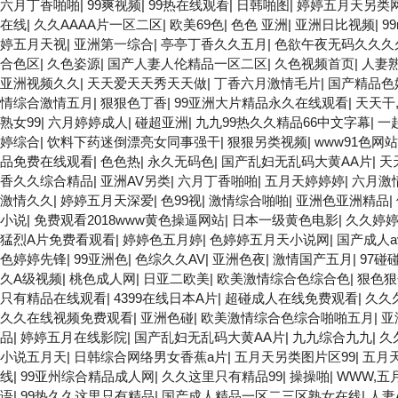
六月丁香啪啪
|
99爽视频
|
99热在线观看
|
日韩啪图
|
婷婷五月天另类
在线
|
久久AAAA片一区二区
|
欧美69色
|
色色 亚洲
|
亚洲日比视频
|
9
婷五月天视
|
亚洲第一综合
|
亭亭丁香久久五月
|
色欲午夜无码久久久
合色区
|
久色姿源
|
国产人妻人伦精品一区二区
|
久色视频首页
|
人妻
亚洲视频久久
|
天天爱天天秀天天做
|
丁香六月激情毛片
|
国产精品色
情综合激情五月
|
狠狠色丁香
|
99亚洲大片精品永久在线观看
|
天天干
熟女99
|
六月婷婷成人
|
碰超亚洲
|
九九99热久久精品66中文字幕
|
一
婷综合
|
饮料下药迷倒漂亮女同事强干
|
狠狠另类视频
|
www91色网站
品免费在线观看
|
色色热
|
永久无码色
|
国产乱妇无乱码大黄AA片
|
天
香久久综合精品
|
亚洲AV另类
|
六月丁香啪啪
|
五月天婷婷婷
|
六月激
激情久久
|
婷婷五月天深爱
|
色99视
|
激情综合啪啪
|
亚洲色亚洲精品
|
小说
|
免费观看2018www黄色操逼网站
|
日本一级黄色电影
|
久久婷
猛烈A片免费看观看
|
婷婷色五月婷
|
色婷婷五月天小说网
|
国产成人a
色婷婷先锋
|
99亚洲色
|
色综久久AV
|
亚洲色夜
|
激情国产五月
|
97碰
久A级视频
|
桃色成人网
|
日亚二欧美
|
欧美激情综合色综合色
|
狠色狠
只有精品在线观看
|
4399在线日本A片
|
超碰成人在线免费观看
|
久久
久久在线视频免费观看
|
亚洲色碰
|
欧美激情综合色综合啪啪五月
|
亚
品
|
婷婷五月在线影院
|
国产乱妇无乱码大黄AA片
|
九九综合九九
|
久
小说五月天
|
日韩综合网络男女香蕉a片
|
五月天另类图片区99
|
五月
线
|
99亚州综合精品成人网
|
久久这里只有精品99
|
操操啪
|
WWW,五
语
|
99热久久这里只有精品
|
国产成人精品一区二三区熟女在线
|
人妻