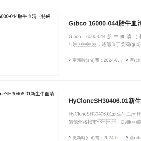
Gibco 16000-044胎牛血
Gibco 16000-044胎牛血清（
年，總部位于美國(guó)猶
(chǎn)品的供應(yīng)商?
司。HyClone在美國(guó
更新時(shí)間：2024-07-31
產(ch
é)工具生產(chǎn)者”
n)，并從1995年起連續(xù)獲
HyCloneSH30406.01
HyCloneSH30406.01新生牛血清 
猶他州洛根市，是細(xì)胞培養(
àn)在從屬于世界有名的FISHER科學
局（FDA）注冊(cè)為“一級(jí)醫(
更新時(shí)間：2024-07-31
產(ch