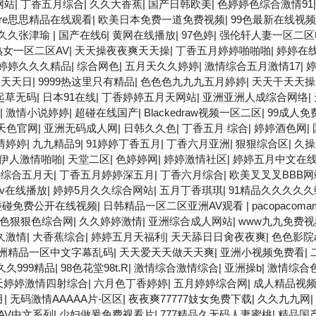
网站
|
丁香五月综合
|
久久大香蕉
|
国产日韩欧美
|
色婷婷色综合激情91
9re思思精品在线观看
|
欧美日本免费一道免费视频
|
99色最新在线视频
久久张津瑜
|
国产在线6
|
黄网在线播放
|
97色婷
|
强伦轩人妻一区二区
熟女一区二区AV
|
天天操夜夜爽天天操
|
丁香五月婷婷啪啪啪
|
婷婷在
婷婷久久久精品
|
综合网色
|
五月天久久婷婷
|
激情综合五月激情17
|
,天天日
|
9999热这里只有精品
|
色色色九九九五月婷婷
|
天天干天天操
起草无码
|
日本91在线
|
丁香婷婷五月天网站
|
亚洲亚洲人成综合网络
|
|
激情小说婷婷
|
超碰在线国产
|
Blackedraw视频一区二区
|
99成人免
天色官网
|
亚洲无码成人网
|
日韩久久色
|
丁香五月 综合
|
婷婷酒色网
|
情婷婷
|
九九精品9
|
91婷婷丁香五月
|
丁香六月亚洲
|
狠狠综合区
|
久操
伊人激情啪啪
|
天堂二区
|
色婷婷网
|
婷婷激情社区
|
婷婷五月中文在
婷综合五月天
|
丁香五月婷婷深五月
|
丁香六月综合
|
欧美叉叉叉BBB网
v在线播放
|
婷婷5月久久综合网站
|
五月丁香琪琪
|
91精品久久久久
碰碰免费公开在线视频
|
日韩精品一区二区亚洲AV观看
|
pacopaco
色狠狠色综合网
|
久久婷婷激情
|
亚洲综合成人网站
|
www九九免费视
久激情
|
大香蕉综合
|
婷婷五月天福利
|
天天舔日日肏夜夜爽
|
色色影院a
洲精品一区中文字幕乱码
|
天天爱天天做天天爽
|
亚洲小视频免费看
|
久久999精品
|
98色花堂98t.R
|
激情综合激情综合
|
亚洲操b
|
激情综合
天婷婷激情四射综合
|
六月色丁香婷婷
|
五月婷婷综合网
|
成人精品视频
月
|
无码激情AAAAA片-区区
|
夜夜爽77777妓女免费下载
|
久久九九网
|
AV中文系列
|
少妇做爰免费视看片
|
777精品久无码人妻蜜桃
|
精品国