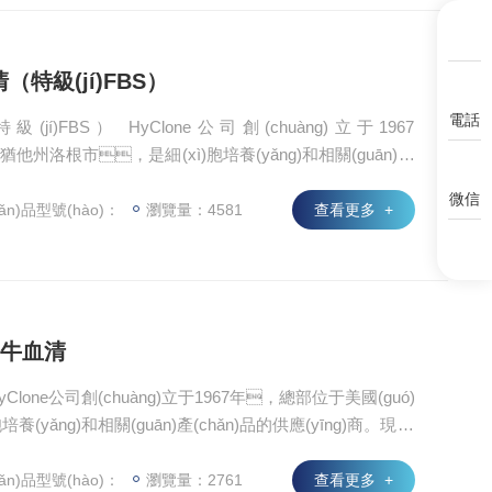
清（特級(jí)FBS）
電話
特級(jí)FBS） HyClone公司創(chuàng)立于1967
他州洛根市，是細(xì)胞培養(yǎng)和相關(guān)產
，F(xiàn)在從屬于世界著名的FISHER科學(xué)公
微信
)藥品食品管理局（FDA）注冊(cè)為“一級(jí)醫(yī)學(xu
ǎn)品型號(hào)：
瀏覽量：4581
查看更多 +
，所有生產(chǎn)過程均符合cGMP標(biāo)準(zhǔ
得ISO9001：2000認(rèn)證。
新生牛血清
HyClone公司創(chuàng)立于1967年，總部位于美國(guó)
yǎng)和相關(guān)產(chǎn)品的供應(yīng)商。現(xi
(xué)公司。HyClone在美國(guó)藥品食品管理
yī)學(xué)工具生產(chǎn)者”，所有生產(chǎn)
ǎn)品型號(hào)：
瀏覽量：2761
查看更多 +