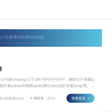
清
Clone公司創(chuàng)立于1967年，總部位于美國(g
養(yǎng)和相關(guān)產(chǎn)品的供應(yīng)商。現
R科學(xué)公司。HyClone在美國(guó)藥品食品管理局
ī)學(xué)工具生產(chǎn)者”，所有生產(chǎn)過程
ǎn)品型號(hào)：
瀏覽量：3219
查看更多 +
從1995年起連續(xù)獲得ISO9001：2000認(rèn)證。