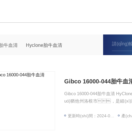
胎牛血清
Hyclone胎牛血清
Gibco 16000-044胎牛血
Gibco 16000-044胎牛血清 Hy
uó)猶他州洛根市，是細(xì)胞培
(xiàn)在從屬于世界有名的FISHE
（FDA）注冊(cè)為“一級(jí)醫(y
更新時(shí)間：2024-07-31
產(ch
均符合cGMP標(biāo)準(zhǔn)，并