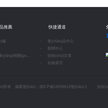
n)品推薦
快捷通道
è)備
產(chǎn)品中心
新聞中心
yǎng)相關(guān)試劑
技術(shù)文章
在線留言
uán)所有
備案號(hào)：浙ICP備18056619號(hào)-1
技術(