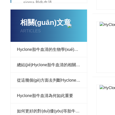
sigma 胎牛血清
干細(xì)胞專用胎牛血清
相關(guān)文章
BI 胎牛血清
ARTICLES
活性炭胎牛血清
Hyclone胎牛血清
Hyclone胎牛血清的生物學(xué)作用分析
Gemini胎牛血清
總結(jié)Hyclone胎牛血清的相關(guān)知識(shí)點(diǎn)
Noverse胎牛血清
從這幾個(gè)方面去判斷Hyclone胎牛血清質(zhì)量的好壞
查看全部產(chǎn)品
Hyclone胎牛血清為何如此重要
如何更好的對(duì)優(yōu)等胎牛血清進(jìn)行儲(chǔ)存與解凍？