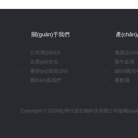
關(guān)于我們
產(chǎ
公司簡(jiǎn)介
儀器設(sh
企業(yè)文化
胎牛血清
榮譽(yù)資質(zhì)
細(xì)胞培養(
聯(lián)系我們
賽默飛
Copyright © 2026杭州仟諾生物科技有限公司版權(q