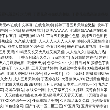
观看电视剧哈尔滨明_丁香花高清在线完整版_丁香花在线高清完整版
洲无aV在线中文字幕
|
在线色婷婷
|
婷婷丁香五月天综合激情
|
饮料下
婷婷
|
一区操
|
操逼视频网址
|
欧美A A A A A
|
亚洲熟妇AV乱码在线观
情丁香五月
|
国产资源91在线
|
丁香五月激情性色郤
|
婷婷五月色影视
香蕉综合
|
久久成人性爱
|
人人人人人人人人人草
|
婷婷5月天激情综合
|
在线
|
成年人最刺激的综合网
|
色五月欧美
|
99色在线观看视频
|
亚州操
五月 无码
|
91精品又长又大又粗又爽又猛
|
人人性久久
|
超碰九九热
|
操逼视频。
|
丁香五月综合久久八
|
sisi热国产
|
五月激情婷婷色
|
婷婷丁
天六月婷婷电影
|
亚洲天天操
|
色综合久久中文
|
日日.c
|
91狠狠色丁香
天狠狠干
|
97人人操
|
五月天激情婷婷
|
色吊丝中文字幕
|
99在线视频播
码色
|
亚洲人成网站999综合
|
成人一级片
|
《》【无码】想被搞到爽AV
久久女人
|
成人五月天婷婷
|
丁香婷在线
|
大香蕉伊人99
|
亚洲黄色网址
|
国产肥白大熟妇BBBB视频
|
五月天色站
|
日本本土色网第一区
|
九九九
幕
|
岛国AV网站
|
在线综合网
|
中文字幕五月久久婷婷
|
美臀自射自家
人一天天碰夜夜拍夜夜爽-中国A级毛片天天看天天谢…
|
无限资源在
777XXX色综合一区
|
任你操精品免费
|
久久精品永久免费
|
少妇激情五
线
|
91色综合网
|
国产午夜一区二区三区
|
97五月天
|
五月青青草综合
|