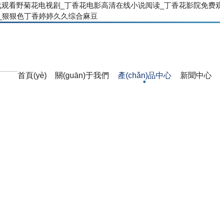
线观看野菊花电视剧_丁香花电影高清在线小说阅读_丁香花影院免费
_狠狠色丁香婷婷久久综合麻豆
首頁(yè)
關(guān)于我們
產(chǎn)品中心
新聞中心