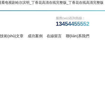
观看电视剧哈尔滨明_丁香花高清在线完整版_丁香花在线高清完整版
服務(wù)咨詢熱線：
13454455552
技術(shù)文章
成功案例
在線留言
聯(lián)系我們