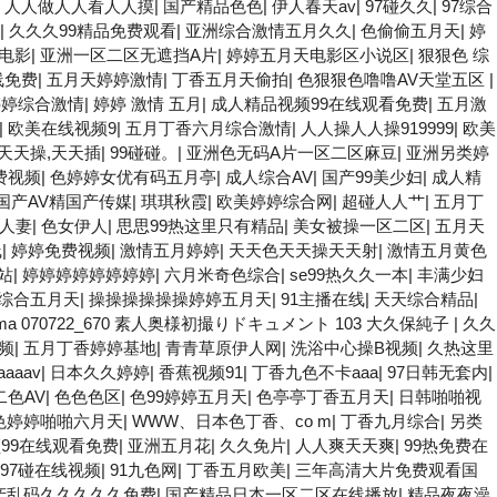
|
人人做人人看人人摸
|
国产精品色色
|
伊人春天av
|
97碰久久
|
97综合
|
久久久99精品免费观看
|
亚洲综合激情五月久久
|
色偷偷五月天
|
婷
电影
|
亚洲一区二区无遮挡A片
|
婷婷五月天电影区小说区
|
狠狠色 综
线免费
|
五月天婷婷激情
|
丁香五月天偷拍
|
色狠狠色噜噜AV天堂五区
|
婷婷综合激情
|
婷婷 激情 五月
|
成人精品视频99在线观看免费
|
五月激
|
欧美在线视频9
|
五月丁香六月综合激情
|
人人操人人操919999
|
欧美
天天操,天天插
|
99碰碰。
|
亚洲色无码A片一区二区麻豆
|
亚洲另类婷
费视频
|
色婷婷女优有码五月亭
|
成人综合AV
|
国产99美少妇
|
成人精
国产AV精国产传媒
|
琪琪秋霞
|
欧美婷婷综合网
|
超碰人人艹
|
五月丁
人妻
|
色女伊人
|
思思99热这里只有精品
|
美女被操一区二区
|
五月天
线
|
婷婷免费视频
|
激情五月婷婷
|
天天色天天操天天射
|
激情五月黄色
站
|
婷婷婷婷婷婷婷婷
|
六月米奇色综合
|
se99热久久一本
|
丰满少妇
久综合五月天
|
操操操操操操婷婷五月天
|
91主播在线
|
天天综合精品
|
mama 070722_670 素人奥様初撮りドキュメント 103 大久保純子
|
久久
频
|
五月丁香婷婷基地
|
青青草原伊人网
|
洗浴中心操B视频
|
久热这里
aaav
|
日本久久婷婷
|
香蕉视频91
|
丁香九色不卡aaa
|
97日韩无套内
|
二色AV
|
色色色区
|
色99婷婷五月天
|
色亭亭丁香五月天
|
日韩啪啪视
色婷婷啪啪六月天
|
WWW、日本色丁香、co m
|
丁香九月综合
|
另类
99在线观看免费
|
亚洲五月花
|
久久免片
|
人人爽天天爽
|
99热免费在
97碰在线视频
|
91九色网
|
丁香五月欧美
|
三年高清大片免费观看国
产乱码久久久久久免费
|
国产精品日本一区二区在线播放
|
精品夜夜澡