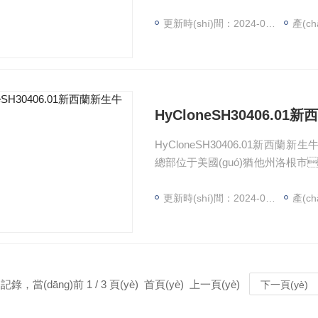
商?，F(xiàn)在從屬于世界
藥品食品管理局（FDA）注冊(cè)為“一
更新時(shí)間：2024-07-27
產(ch
n)過程均符合cGMP標(biāo)準(zhǔ
證。
HyCloneSH30406.0
HyCloneSH30406.01新西蘭新
總部位于美國(guó)猶他州洛根市，是細
ng)商。現(xiàn)在從屬于世界著名的
品食品管理局（FDA）注冊(cè)為“一級
更新時(shí)間：2024-07-27
產(ch
n)過程均符合cGMP標(biāo)準(zhǔ
證。
記錄，當(dāng)前 1 / 3 頁(yè) 首頁(yè) 上一頁(yè)
下一頁(yè)