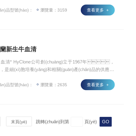
著名的FISHER科學(xué)公司。HyClone在美國(guó)
級(jí)醫(yī)學(xué)工具生產(chǎn)者”，所有生產(chǎ
ǎn)品型號(hào)：
瀏覽量：3159
查看更多 +
n)，并從1995年起連續(xù)獲得ISO9001：2000認(rèn)
1新西蘭新生牛血清
生牛血清* HyClone公司創(chuàng)立于1967年，
(xì)胞培養(yǎng)和相關(guān)產(chǎn)品的供應(yī
FISHER科學(xué)公司。HyClone在美國(guó)藥
(jí)醫(yī)學(xué)工具生產(chǎn)者”，所有生產(chǎ
ǎn)品型號(hào)：
瀏覽量：2635
查看更多 +
n)，并從1995年起連續(xù)獲得ISO9001：2000認(rèn)
跳轉(zhuǎn)到第
頁(yè)
末頁(yè)