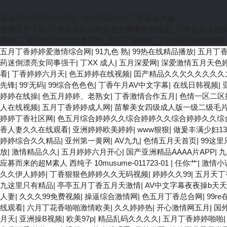
感谢您访问我们的网站，您可能还对以下资源感兴趣：
色墦五月丁香_丁香花影院在线观看免费播放电视剧_丁香花高清在
视频_丁香花高清在线观看完整_五月丁香啪啪_丁香花高清在线观看
五月丁香婷婷爱激情综合网
|
91九色 熟
|
99热在线精品播放
|
五月丁
药迷倒漂亮女同事强干
|
丁XX 成人
|
五月深爱网
|
深爱激情五月天色
看
|
丁香婷婷六月天
|
色五婷婷在线视频
|
囯产精品久久欠久久久久久
先锋
|
99'无码
|
99综合色色色
|
丁香午月AV中文字幕
|
在线日韩视频
|
婷婷在线操
|
色五月婷婷、老熟女
|
丁香激情合作五月
|
色情一区二区
人在线视频
|
五月丁香婷婷成人网
|
苗黎美女四级成人版一级二级毛
婷婷丁香社区网
|
色五月综合婷婷久久综合婷婷久久综合婷婷久久综
香人妻久久在线观看
|
亚洲婷婷欧美婷婷
|
www狠狠
|
做爰丰满少妇13
婷婷综合久久精品
|
亚州第一黄网
|
AV九九
|
色情五月天首页
|
99这里
放
|
激情精品久久
|
五月婷婷六月开心
|
国产亚洲精品AAAA片APP
|
九
应募而来的超M素人 西纯子 10musume-011723-01
|
任你艹
|
激情小
久久伊人婷婷
|
丁香狠狠色婷婷久久无码视频
|
婷婷久久99
|
五月天丁
九这里只有精品
|
亭亭五月丁香五月天激情
|
AV中文字幕夜夜操b天天
人妻
|
久久久99免费视频
|
操逼综合激情网
|
色五月丁香总合网
|
99r
线观看
|
六月丁花香啪啪激情欧美
|
久久婷婷热
|
开心激情网五月
|
国
月天
|
亚洲操B视频
|
欧美97p
|
精品乱码久久久久
|
五月丁香婷婷啪啪