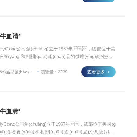
)，并從1995年起連續(xù)獲得ISO9001：2000認(rèn)
新生牛血清*
清* HyClone公司創(chuàng)立于1967年，總部位于美
(yǎng)和相關(guān)產(chǎn)品的供應(yīng)商?，F
R科學(xué)公司。HyClone在美國(guó)藥品食品管理局
ī)學(xué)工具生產(chǎn)者”，所有生產(chǎn)過程均符合cG
ǎn)品型號(hào)：
瀏覽量：2539
查看更多 +
1995年起連續(xù)獲得ISO9001：2000認(rèn)證。
新生牛血清*
* HyClone公司創(chuàng)立于1967年，總部位于美國(g
培養(yǎng)和相關(guān)產(chǎn)品的供應(yīng)