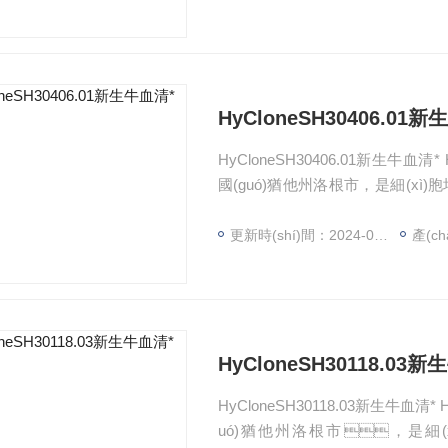
過程均符合cGMP標(biāo)準(zhǔn
證。
HyCloneSH30406.01
HyCloneSH30406.01新生牛血
國(guó)猶他州洛根市，是細(xì)胞培養
(xiàn)在從屬于世界有名的FISHE
（FDA）注冊(cè)為“一級(jí)醫(y
更新時(shí)間：2024-07-31
產(ch
MP標(biāo)準(zhǔn)，并從
HyCloneSH30118.03
HyCloneSH30118.03新生牛血清
uó)猶他州洛根市，是細(xì)胞