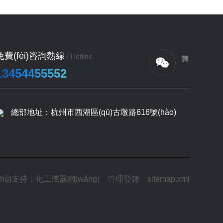
免費(fèi)咨詢熱線
/ Hotline
13454455552
總部地址：杭州市西湖區(qū)古墩路616號(hào)
shù)支持：
化工儀器網(wǎng)
管理登錄
sitemap.xml