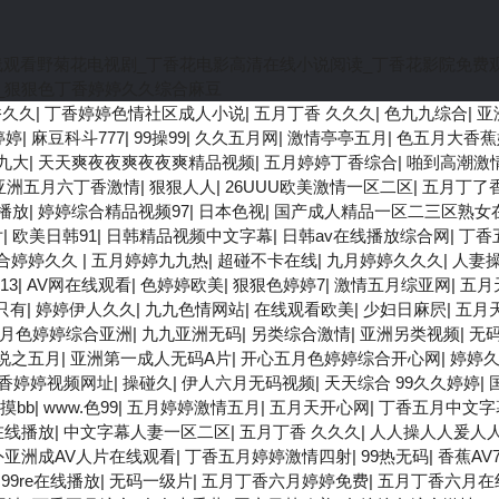
线观看野菊花电视剧_丁香花电影高清在线小说阅读_丁香花影院免费
_狠狠色丁香婷婷久久综合麻豆
香久久
|
丁香婷婷色情社区成人小说
|
五月丁香 久久久
|
色九九综合
|
亚
婷婷
|
麻豆科斗777
|
99操99
|
久久五月网
|
激情亭亭五月
|
色五月大香蕉
九大
|
天天爽夜夜爽夜夜爽精品视频
|
五月婷婷丁香综合
|
啪到高潮激
亚洲五月六丁香激情
|
狠狠人人
|
26UUU欧美激情一区二区
|
五月丁了
播放
|
婷婷综合精品视频97
|
日本色视
|
国产成人精品一区二三区熟女
片
|
欧美日韩91
|
日韩精品视频中文字幕
|
日韩av在线播放综合网
|
丁香
合婷婷久久
|
五月婷婷九九热
|
超碰不卡在线
|
九月婷婷久久久
|
人妻
13
|
AV网在线观看
|
色婷婷欧美
|
狠狠色婷婷7
|
激情五月综亚网
|
五月
只有
|
婷婷伊人久久
|
九九色情网站
|
在线观看欧美
|
少妇日麻屄
|
五月
月色婷婷综合亚洲
|
九九亚洲无码
|
另类综合激情
|
亚洲另类视频
|
无
说之五月
|
亚洲第一成人无码A片
|
开心五月色婷婷综合开心网
|
婷婷
香婷婷视频网址
|
操碰久
|
伊人六月无码视频
|
天天综合 99久久婷婷
|
摸bb
|
www.色99
|
五月婷婷激情五月
|
五月天开心网
|
丁香五月中文字
e在线播放
|
中文字幕人妻一区二区
|
五月丁香 久久久
|
人人操人人爰人
外亚洲成AV人片在线观看
|
丁香五月婷婷激情四射
|
99热无码
|
香蕉AV
|
99re在线播放
|
无码一级片
|
五月丁香六月婷婷免费
|
五月丁香六月在